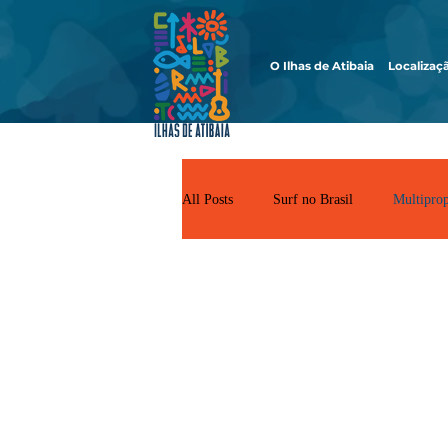
O Ilhas de Atibaia
Localizaç
All Posts
Surf no Brasil
Multipro
Multi
Destaques
Matérias sobre como funciona,